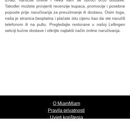
iznad, naručite online i neka vam se obroci brzo dostave.
Također možete provjeriti recenzije kupaca, promocije i posebne
popuste prije naručivanja za preuzimanje ili dostavu. Osim toga,
naša je stranica besplatna i plaćate istu cijenu kao da ste naručili
telefonom ili na pultu. Pregledajte restorane u našoj Lellingen
sekciji kućne dostave i otkrijte najlakši način online naručivanja.
·
O MiamMiam
·
Pravila privatnosti
·
Uvjeti korištenja
·
MiamMiam Poslovi