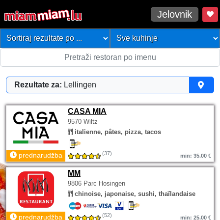
Jelovnik
Rezultate za:
Lellingen
CASA MIA
9570 Wiltz
italienne, pâtes, pizza, tacos
(37)
prednarudžba
min: 35.00 €
MM
9806 Parc Hosingen
chinoise, japonaise, sushi, thaïlandaise
(52)
prednarudžba
min: 25.00 €