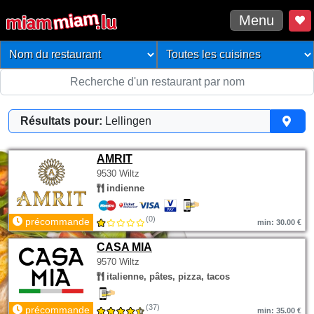
Menu
Résultats pour:
Lellingen
AMRIT
9530 Wiltz
indienne
(0)
précommande
min: 30.00 €
CASA MIA
9570 Wiltz
italienne, pâtes, pizza, tacos
(37)
précommande
min: 35.00 €