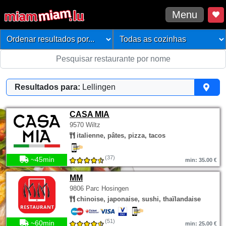
Menu
Resultados para:
Lellingen
CASA MIA
9570 Wiltz
italienne, pâtes, pizza, tacos
(37)
~45min
min: 35.00 €
MM
9806 Parc Hosingen
chinoise, japonaise, sushi, thaïlandaise
(51)
~60min
min: 25.00 €