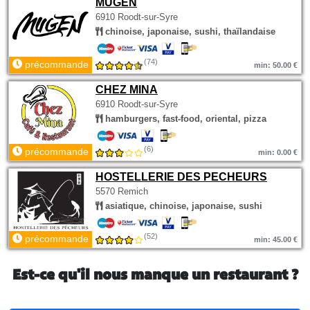
MUGEN
6910 Roodt-sur-Syre
chinoise, japonaise, sushi, thaïlandaise
(74)
précommande
min: 50.00 €
CHEZ MINA
6910 Roodt-sur-Syre
hamburgers, fast-food, oriental, pizza
(6)
précommande
min: 0.00 €
HOSTELLERIE DES PECHEURS
5570 Remich
asiatique, chinoise, japonaise, sushi
(52)
précommande
min: 45.00 €
Est-ce qu'il nous manque un restaurant ?