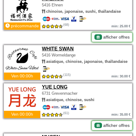
5416 Ehnen
chinoise, japonaise, sushi, thaïlandaise
(68)
précommande
min: 25.00 €
afficher offres
WHITE SWAN
5416 Wormeldange
asiatique, chinoise, japonaise, thaïlandaise
(115)
Ven 00:00h
min: 30.00 €
YUE LONG
6731 Grevenmacher
asiatique, chinoise, sushi
(61)
Ven 00:00h
min: 35.00 €
afficher offres