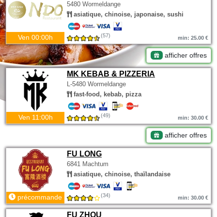
5480 Wormeldange
asiatique, chinoise, japonaise, sushi
(57)
Ven 00:00h
min: 25.00 €
afficher offres
MK KEBAB & PIZZERIA
L-5480 Wormeldange
fast-food, kebab, pizza
(49)
Ven 11:00h
min: 30.00 €
afficher offres
FU LONG
6841 Machtum
asiatique, chinoise, thaïlandaise
(34)
précommande
min: 30.00 €
FU ZHOU