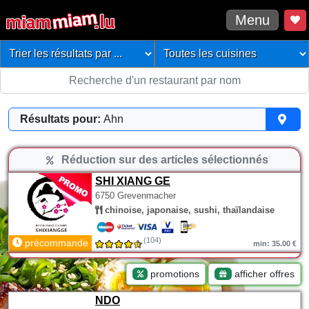
Menu
Résultats pour:
Ahn
Réduction sur des articles sélectionnés
SHI XIANG GE
6750 Grevenmacher
chinoise, japonaise, sushi, thaïlandaise
(104)
précommande
min: 35.00 €
promotions
afficher offres
NDO