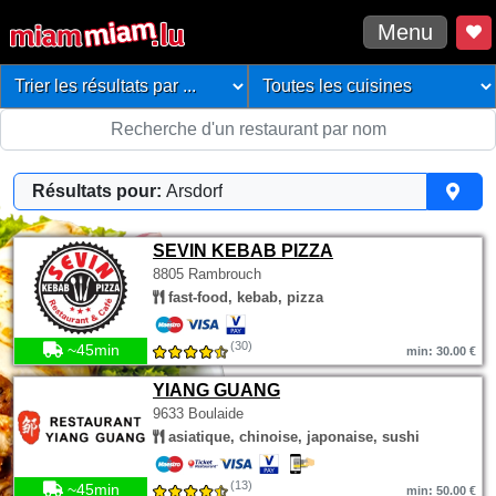
Menu
Résultats pour:
Arsdorf
SEVIN KEBAB PIZZA
8805 Rambrouch
fast-food, kebab, pizza
(30)
~45min
min: 30.00 €
YIANG GUANG
9633 Boulaide
asiatique, chinoise, japonaise, sushi
(13)
~45min
min: 50.00 €