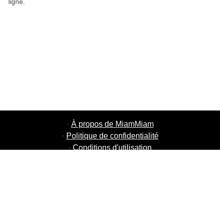
ligne.
·
À propos de MiamMiam
·
Politique de confidentialité
·
Conditions d'utilisation
·
MiamMiam Jobs
·
Ajouter votre restaurant
·
Parrainage d'amis
·
Liste de toutes les villes
·
Courier Portal