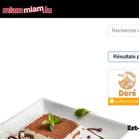
Résultats 
précomman
Est