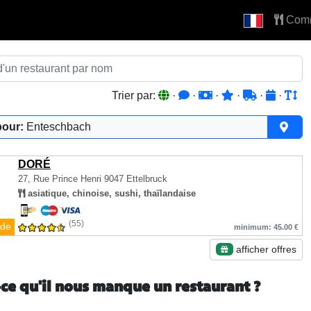
Com
Trier par:
·
·
·
·
·
·
pour:
Enteschbach
DORÉ
27, Rue Prince Henri
9047 Ettelbruck
asiatique, chinoise, sushi, thaïlandaise
(55)
de
minimum: 45.00 €
afficher offres
-ce qu'il nous manque un restaurant ?