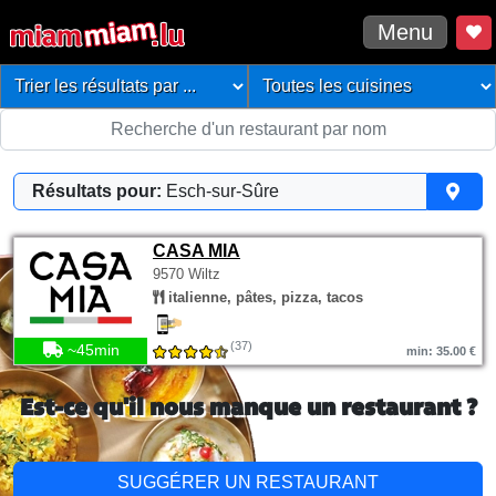
Menu
Résultats pour:
Esch-sur-Sûre
CASA MIA
9570 Wiltz
italienne, pâtes, pizza, tacos
(37)
~45min
min: 35.00 €
Est-ce qu'il nous manque un restaurant ?
SUGGÉRER UN RESTAURANT