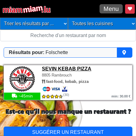
Menu
Résultats pour:
Folschette
SEVIN KEBAB PIZZA
8805 Rambrouch
fast-food, kebab, pizza
(30)
~45min
min: 30.00 €
Est-ce qu'il nous manque un restaurant ?
SUGGÉRER UN RESTAURANT