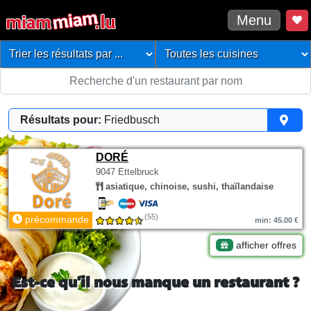
Menu
Résultats pour:
Friedbusch
DORÉ
9047 Ettelbruck
asiatique, chinoise, sushi, thaïlandaise
(55)
précommande
min: 45.00 €
afficher offres
Est-ce qu'il nous manque un restaurant ?