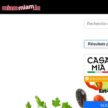
Résultats 
précomman
Est
SU