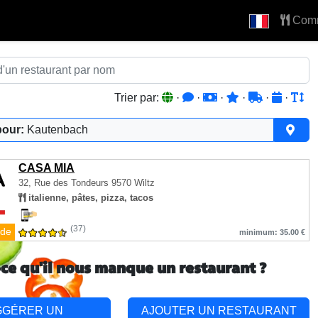
Com
Trier par:
·
·
·
·
·
·
pour:
Kautenbach
CASA MIA
32, Rue des Tondeurs
9570 Wiltz
italienne, pâtes, pizza, tacos
(37)
de
minimum: 35.00 €
-ce qu'il nous manque un restaurant ?
GGÉRER UN
AJOUTER UN RESTAURANT