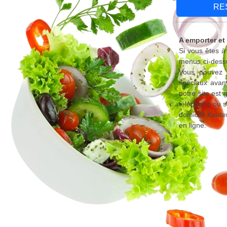
RE
A emporter et
Si vous êtes à
menus ci-dessu
Vous pouvez é
spéciaux avant
notre site est
téléphone ou s
domicile Kaute
en ligne.