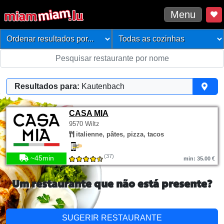
Menu
Resultados para:
Kautenbach
CASA MIA
9570 Wiltz
italienne, pâtes, pizza, tacos
(37)
~45min
min: 35.00 €
Um restaurante que não está presente?
SUGERIR RESTAURANTE