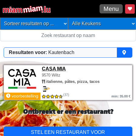
Menu
Resultaten voor:
Kautenbach
CASA MIA
9570 Wiltz
italienne, pâtes, pizza, tacos
(37)
voorbestelling
min: 35.00 €
Ontbreekt er een restaurant?
STEL EEN RESTAURANT VOOR