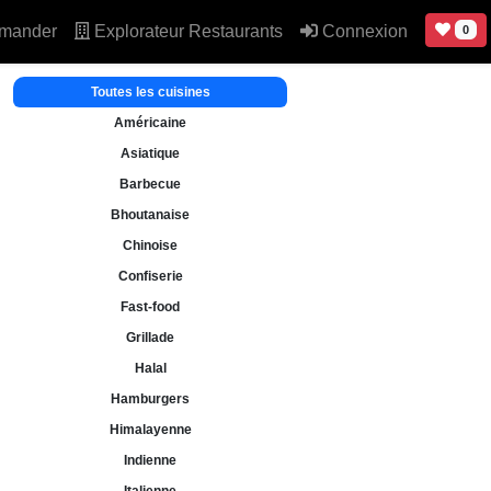
mander
Explorateur Restaurants
Connexion
0
Toutes les cuisines
Américaine
Asiatique
Barbecue
Bhoutanaise
Chinoise
Confiserie
Fast-food
Grillade
Halal
Hamburgers
Himalayenne
Indienne