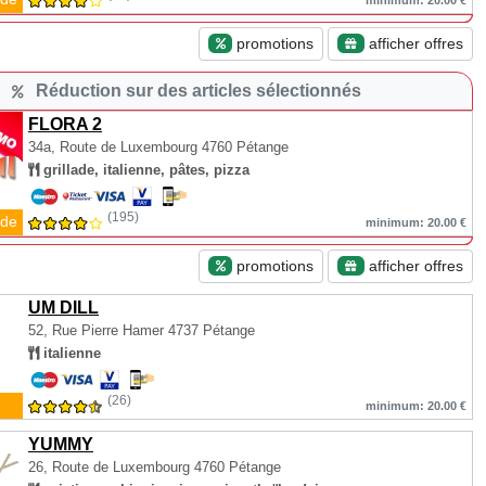
minimum: 20.00 €
promotions
afficher offres
Réduction sur des articles sélectionnés
FLORA 2
34a, Route de Luxembourg
4760 Pétange
grillade, italienne, pâtes, pizza
(195)
de
minimum: 20.00 €
promotions
afficher offres
UM DILL
52, Rue Pierre Hamer
4737 Pétange
italienne
(26)
minimum: 20.00 €
YUMMY
26, Route de Luxembourg
4760 Pétange