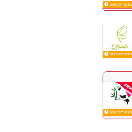
précomman
précomman
précomman