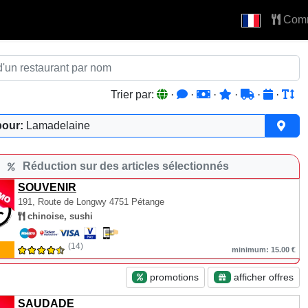
Com
Trier par:
·
·
·
·
·
·
pour:
Lamadelaine
Réduction sur des articles sélectionnés
SOUVENIR
191, Route de Longwy
4751 Pétange
chinoise, sushi
(14)
minimum: 15.00 €
promotions
afficher offres
SAUDADE