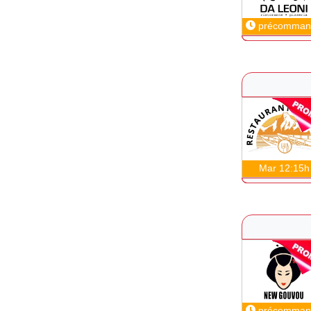
précomman
Mar 12:15h
précomman