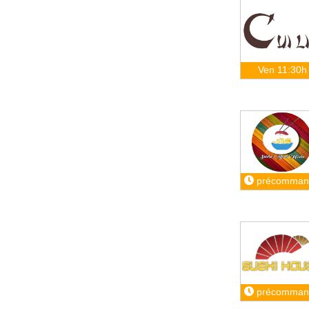
Ven 11:30h
précomman
précomman