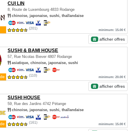
CUI LIN
8, Route de Luxembourg
4833 Rodange
chinoise, japonaise, sushi, thaïlandaise
(201)
minimum: 15.00 €
afficher offres
SUSHI & BAMI HOUSE
57, Rue Nicolas Biever
4807 Rodange
asiatique, chinoise, japonaise, sushi
(110)
de
minimum: 20.00 €
afficher offres
SUSHI HOUSE
59, Rue des Jardins
4742 Pétange
chinoise, japonaise, sushi, thaïlandaise
(161)
de
minimum: 15.00 €