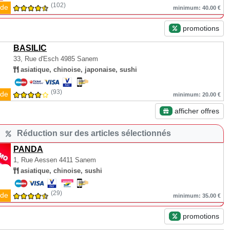
(102)
de
minimum: 40.00 €
promotions
BASILIC
33, Rue d'Esch
4985 Sanem
asiatique, chinoise, japonaise, sushi
(93)
de
minimum: 20.00 €
afficher offres
Réduction sur des articles sélectionnés
PANDA
1, Rue Aessen
4411 Sanem
asiatique, chinoise, sushi
(29)
de
minimum: 35.00 €
promotions