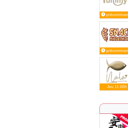
précomman
précomman
Jeu 11:00h