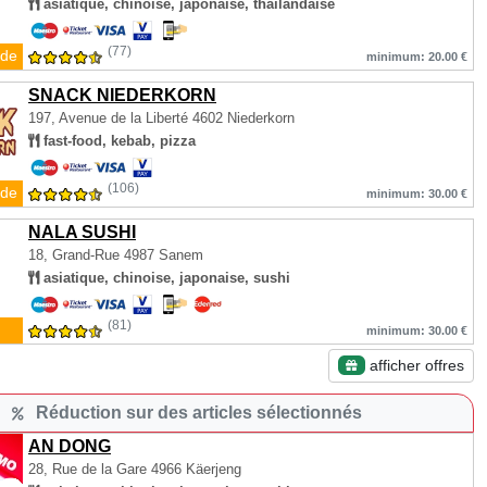
asiatique, chinoise, japonaise, thaïlandaise
(77)
de
minimum: 20.00 €
SNACK NIEDERKORN
197, Avenue de la Liberté
4602 Niederkorn
fast-food, kebab, pizza
(106)
de
minimum: 30.00 €
NALA SUSHI
18, Grand-Rue
4987 Sanem
asiatique, chinoise, japonaise, sushi
(81)
minimum: 30.00 €
afficher offres
Réduction sur des articles sélectionnés
AN DONG
28, Rue de la Gare
4966 Käerjeng