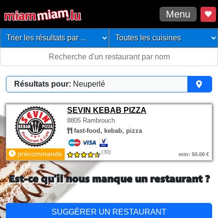
Menu
Résultats pour:
Neuperlé
SEVIN KEBAB PIZZA
8805 Rambrouch
fast-food, kebab, pizza
(30)
précommande
min: 50.00 €
Est-ce qu'il nous manque un restaurant ?
SUGGÉRER UN RESTAURANT