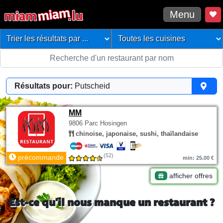
Menu
Résultats pour:
Putscheid
MM
9806 Parc Hosingen
chinoise, japonaise, sushi, thaïlandaise
(52)
précommande
min: 25.00 €
afficher offres
Est-ce qu'il nous manque un restaurant ?