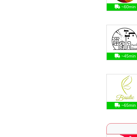
~60min
~45min
~65min