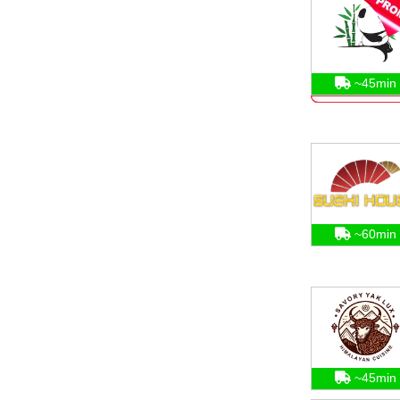
~45min
~60min
~45min