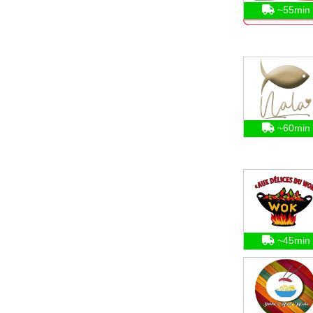
~55min
~60min
~45min