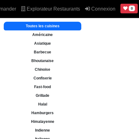
mander
Explorateur Restaurants
Connexion
0
Toutes les cuisines
Américaine
Asiatique
Barbecue
Bhoutanaise
Chinoise
Confiserie
Fast-food
Grillade
Halal
Hamburgers
Himalayenne
Indienne