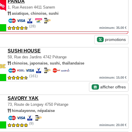
PANDA
1, Rue Aessen
4411 Sanem
asiatique, chinoise, sushi
(28)
minimum: 35.00 €
promotions
SUSHI HOUSE
59, Rue des Jardins
4742 Pétange
chinoise, japonaise, sushi, thaïlandaise
(161)
minimum: 15.00 €
afficher offres
SAVORY YAK
73, Route de Longwy
4750 Pétange
himalayenne, népalaise
(9)
minimum: 20.00 €