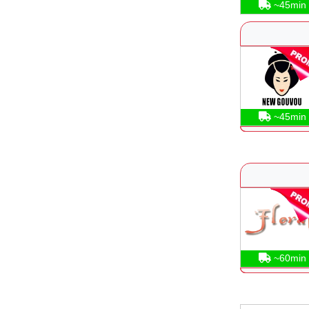
~45min
~45min
~60min