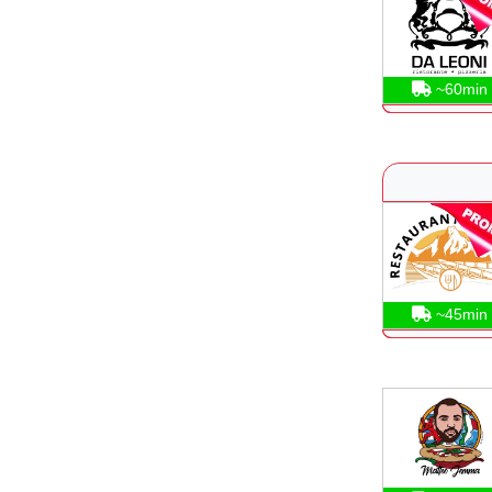
~60min
~45min