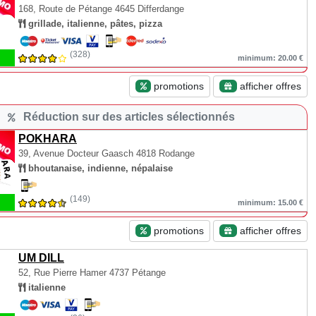
168, Route de Pétange
4645 Differdange
grillade, italienne, pâtes, pizza
(328)
minimum: 20.00 €
promotions
afficher offres
Réduction sur des articles sélectionnés
POKHARA
39, Avenue Docteur Gaasch
4818 Rodange
bhoutanaise, indienne, népalaise
(149)
minimum: 15.00 €
promotions
afficher offres
UM DILL
52, Rue Pierre Hamer
4737 Pétange
italienne