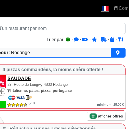
Com
Trier par:
·
·
·
·
·
·
pour:
Rodange
4 pizzas commandées, la moins chère offerte !
SAUDADE
27, Route de Longwy
4830 Rodange
italienne, pâtes, pizza, portugaise
(20)
minimum: 25.00 €
afficher offres
Réduction sur des articles sélectionnés