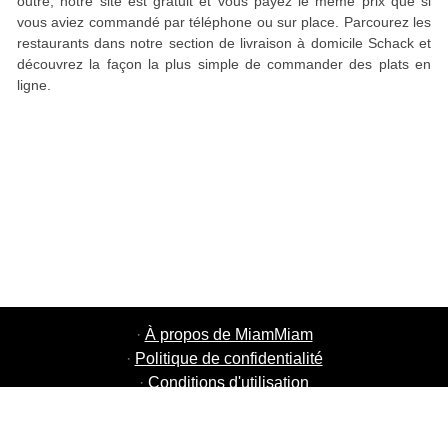
outre, notre site est gratuit et vous payez le même prix que si
vous aviez commandé par téléphone ou sur place. Parcourez les
restaurants dans notre section de livraison à domicile Schack et
découvrez la façon la plus simple de commander des plats en
ligne.
·
À propos de MiamMiam
·
Politique de confidentialité
·
Conditions d'utilisation
·
MiamMiam Jobs
·
Ajouter votre restaurant