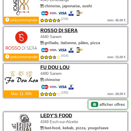
chinoise, japonaise, sushi
(234)
précommande
min: 45.00 €
ROSSO DI SERA
4440 Sanem
grillade, italienne, pâtes, pizza
(414)
précommande
min: 15.00 €
FU DOU LOU
4480 Sanem
chinoise
(156)
Mar 11:30h
min: 28.00 €
afficher offres
LEDY'S FOOD
4349 Esch-sur-Alzette
fast-food, kebab, pizza, yougolsave