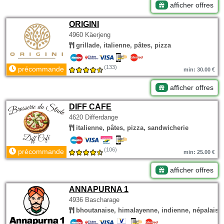
afficher offres
ORIGINI
4960 Käerjeng
grillade, italienne, pâtes, pizza
(133)
précommande
min: 30.00 €
afficher offres
DIFF CAFE
4620 Differdange
italienne, pâtes, pizza, sandwicherie
(106)
précommande
min: 25.00 €
afficher offres
ANNAPURNA 1
4936 Bascharage
bhoutanaise, himalayenne, indienne, népalaise