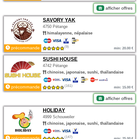
afficher offres
SAVORY YAK
4750 Pétange
himalayenne, népalaise
(9)
précommande
min: 20.00 €
SUSHI HOUSE
4742 Pétange
chinoise, japonaise, sushi, thaïlandaise
(161)
précommande
min: 15.00 €
afficher offres
HOLIDAY
4999 Schouweiler
chinoise, japonaise, sushi, thaïlandaise
(147)
précommande
min: 25.00 €