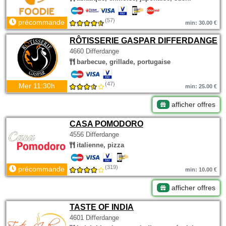
(57)
précommande
min: 30.00 €
RÔTISSERIE GASPAR DIFFERDANGE
4660 Differdange
barbecue, grillade, portugaise
(47)
Mer 11:30h
min: 25.00 €
afficher offres
CASA POMODORO
4556 Differdange
italienne, pizza
(319)
précommande
min: 10.00 €
afficher offres
TASTE OF INDIA
4601 Differdange