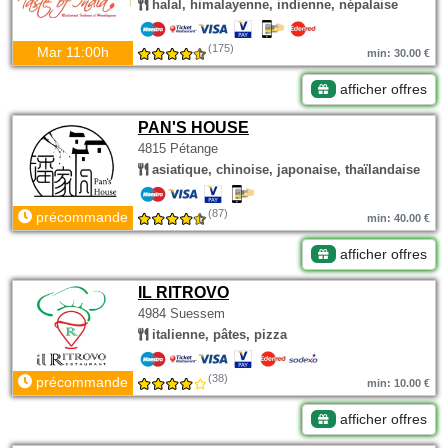
halal, himalayenne, indienne, népalaise
(175)
Mar 11:00h
min: 30.00 €
afficher offres
PAN'S HOUSE
4815 Pétange
asiatique, chinoise, japonaise, thaïlandaise
(87)
précommande
min: 40.00 €
afficher offres
IL RITROVO
4984 Suessem
italienne, pâtes, pizza
(38)
précommande
min: 10.00 €
afficher offres