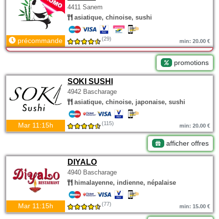
4411 Sanem
asiatique, chinoise, sushi
(29)
précommande
min: 20.00 €
promotions
SOKI SUSHI
4942 Bascharage
asiatique, chinoise, japonaise, sushi
(115)
Mar 11:15h
min: 20.00 €
afficher offres
DIYALO
4940 Bascharage
himalayenne, indienne, népalaise
(77)
Mar 11:15h
min: 15.00 €