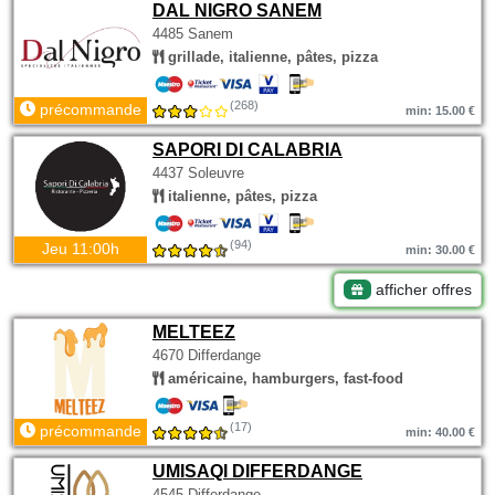
DAL NIGRO SANEM
4485 Sanem
grillade, italienne, pâtes, pizza
(268)
précommande
min: 15.00 €
SAPORI DI CALABRIA
4437 Soleuvre
italienne, pâtes, pizza
(94)
Jeu 11:00h
min: 30.00 €
afficher offres
MELTEEZ
4670 Differdange
américaine, hamburgers, fast-food
(17)
précommande
min: 40.00 €
UMISAQI DIFFERDANGE
4545 Differdange