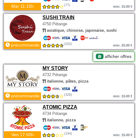
(77)
Mar 11:15h
min: 15.00 €
SUSHI TRAIN
4750 Pétange
asiatique, chinoise, japonaise, sushi
(202)
précommande
min: 25.00 €
afficher offres
MY STORY
4732 Pétange
italienne, pâtes, pizza
(326)
précommande
min: 10.00 €
ATOMIC PIZZA
4734 Pétange
italienne, pizza
(194)
Ven 17:00h
min: 15.00 €