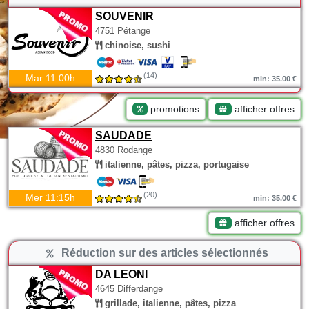
SOUVENIR
4751 Pétange
chinoise, sushi
(14)
Mar 11:00h
min: 35.00 €
promotions
afficher offres
SAUDADE
4830 Rodange
italienne, pâtes, pizza, portugaise
(20)
Mer 11:15h
min: 35.00 €
afficher offres
Réduction sur des articles sélectionnés
DA LEONI
4645 Differdange
grillade, italienne, pâtes, pizza