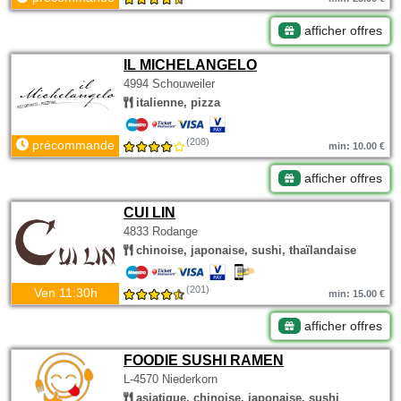
afficher offres
IL MICHELANGELO
4994 Schouweiler
italienne, pizza
(208)
précommande
min: 10.00 €
afficher offres
CUI LIN
4833 Rodange
chinoise, japonaise, sushi, thaïlandaise
(201)
Ven 11:30h
min: 15.00 €
afficher offres
FOODIE SUSHI RAMEN
L-4570 Niederkorn
asiatique, chinoise, japonaise, sushi