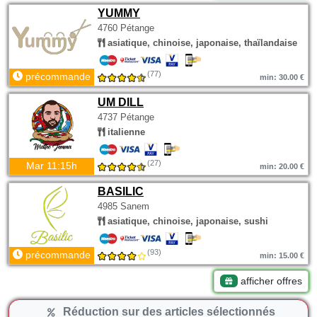
YUMMY
4760 Pétange
asiatique, chinoise, japonaise, thaïlandaise
(77)
précommande
min: 30.00 €
UM DILL
4737 Pétange
italienne
(27)
Mar 11:15h
min: 20.00 €
BASILIC
4985 Sanem
asiatique, chinoise, japonaise, sushi
(93)
précommande
min: 15.00 €
afficher offres
Réduction sur des articles sélectionnés