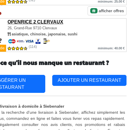
(52)
de
minimum: 25.00 €
afficher offres
OPENRICE 2 CLERVAUX
26, Grand-Rue
9710 Clervaux
asiatique, chinoise, japonaise, sushi
(114)
de
minimum: 40.00 €
-ce qu'il nous manque un restaurant ?
GGÉRER UN
AJOUTER UN RESTAURANT
STAURANT
livraison à domicile à Siebenaler
 la recherche d'une livraison à Siebenaler, affichez simplement les
s, commandez en ligne et faites vous livrer vos repas rapidement.
galement consulter nos avis clients, nos promotions et rabais