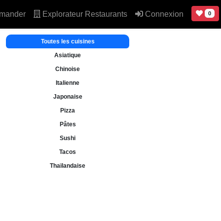
mander
Explorateur Restaurants
Connexion
0
Toutes les cuisines
Asiatique
Chinoise
Italienne
Japonaise
Pizza
Pâtes
Sushi
Tacos
Thaïlandaise