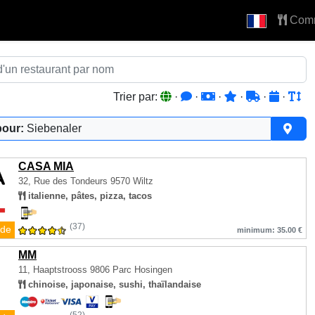
Com
Trier par:
·
·
·
·
·
·
pour:
Siebenaler
CASA MIA
32, Rue des Tondeurs
9570 Wiltz
italienne, pâtes, pizza, tacos
(37)
de
minimum: 35.00 €
MM
11, Haaptstrooss
9806 Parc Hosingen
chinoise, japonaise, sushi, thaïlandaise