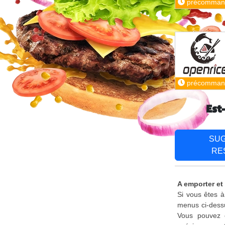
précomman
précomman
Est
SU
RE
A emporter et 
Si vous êtes à
menus ci-dessu
Vous pouvez é