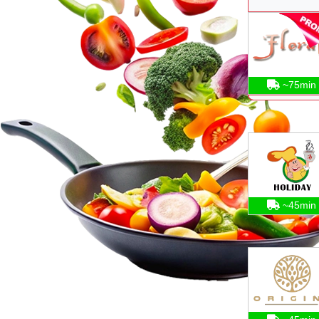
~75min
~45min