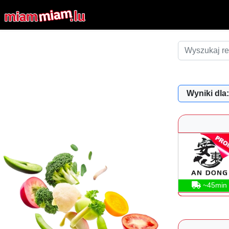
Wyniki dla:
~45min