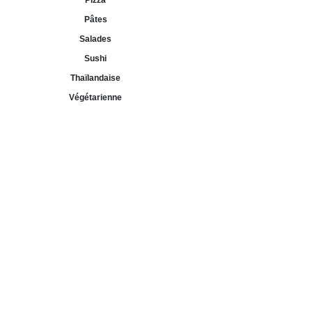
Pizza
Pâtes
Salades
Sushi
Thaïlandaise
Végétarienne