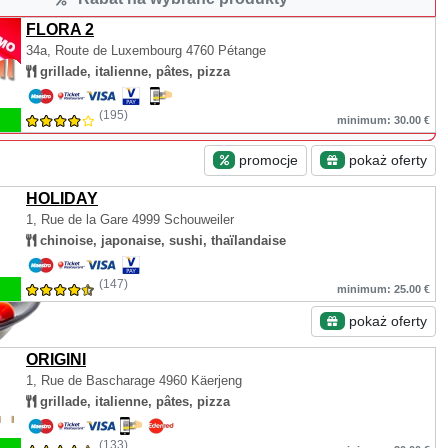
FLORA 2
34a, Route de Luxembourg
4760 Pétange
grillade, italienne, pâtes, pizza
(195)
minimum: 30.00 €
promocje
pokaż oferty
HOLIDAY
1, Rue de la Gare
4999 Schouweiler
chinoise, japonaise, sushi, thaïlandaise
(147)
minimum: 25.00 €
pokaż oferty
ORIGINI
1, Rue de Bascharage
4960 Käerjeng
grillade, italienne, pâtes, pizza
(133)