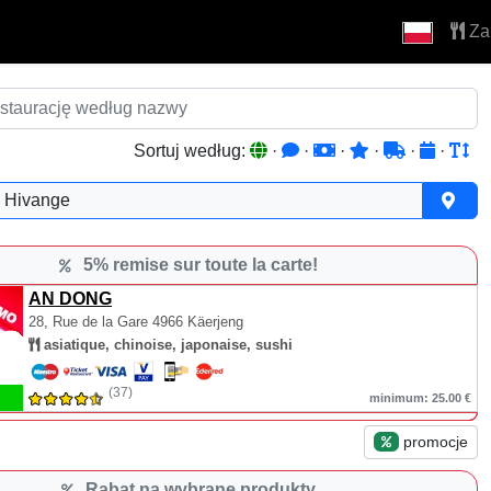
Za
Sortuj według:
·
·
·
·
·
·
Hivange
5% remise sur toute la carte!
AN DONG
28, Rue de la Gare
4966 Käerjeng
asiatique, chinoise, japonaise, sushi
(37)
minimum: 25.00 €
promocje
Rabat na wybrane produkty