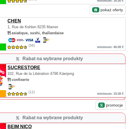
minimum: 30.00 €
pokaż oferty
CHEN
1, Rue de Kehlen
8235 Mamer
asiatique, sushi, thaïlandaise
(56)
minimum: 40.00 €
Rabat na wybrane produkty
SUCRESTORE
102, Rue de la Libération
4798 Käerjeng
confiserie
(12)
minimum: 15.00 €
promocje
Rabat na wybrane produkty
BEIM NICO