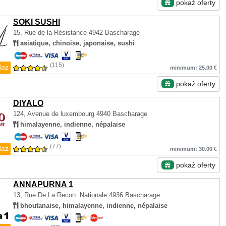
pokaż oferty
SOKI SUSHI
15, Rue de la Résistance
4942 Bascharage
asiatique, chinoise, japonaise, sushi
(115)
daż
minimum: 25.00 €
pokaż oferty
DIYALO
124, Avenue de luxembourg
4940 Bascharage
himalayenne, indienne, népalaise
(77)
daż
minimum: 30.00 €
pokaż oferty
ANNAPURNA 1
13, Rue De La Recon. Nationale
4936 Bascharage
bhoutanaise, himalayenne, indienne, népalaise