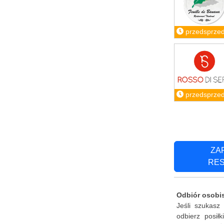
przedsprze
przedsprze
ZA
RE
Odbiór osobi
Jeśli szukasz
odbierz posił