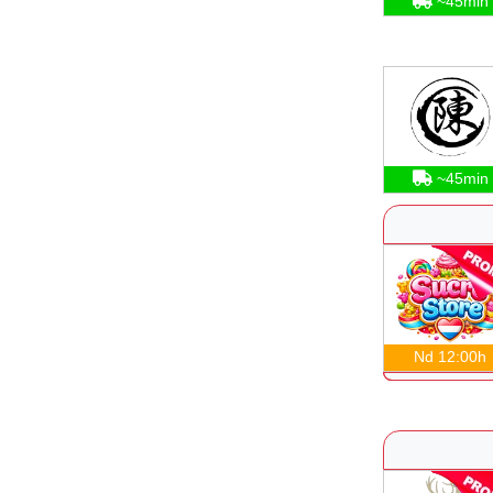
~45min
~45min
Nd 12:00h