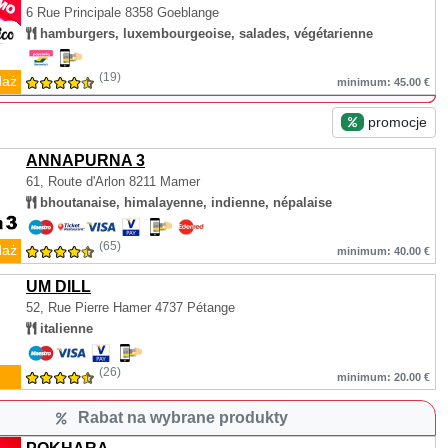
6 Rue Principale
8358 Goeblange
hamburgers, luxembourgeoise, salades, végétarienne
(19)
daż
minimum: 45.00 €
promocje
ANNAPURNA 3
61, Route d'Arlon
8211 Mamer
bhoutanaise, himalayenne, indienne, népalaise
(65)
daż
minimum: 40.00 €
UM DILL
52, Rue Pierre Hamer
4737 Pétange
italienne
(26)
minimum: 20.00 €
Rabat na wybrane produkty