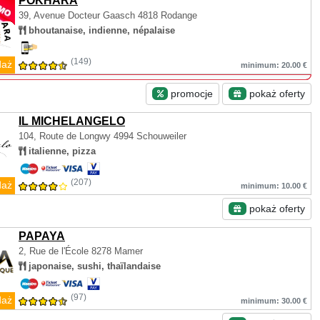
POKHARA
39, Avenue Docteur Gaasch
4818 Rodange
bhoutanaise, indienne, népalaise
(149)
daż
minimum: 20.00 €
promocje
pokaż oferty
IL MICHELANGELO
104, Route de Longwy
4994 Schouweiler
italienne, pizza
(207)
daż
minimum: 10.00 €
pokaż oferty
PAPAYA
2, Rue de l'École
8278 Mamer
japonaise, sushi, thaïlandaise
(97)
daż
minimum: 30.00 €