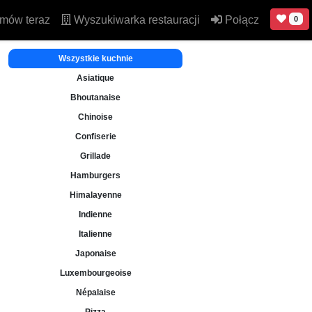
mów teraz
Wyszukiwarka restauracji
Połącz
0
Wszystkie kuchnie
Asiatique
Bhoutanaise
Chinoise
Confiserie
Grillade
Hamburgers
Himalayenne
Indienne
Italienne
Japonaise
Luxembourgeoise
Népalaise