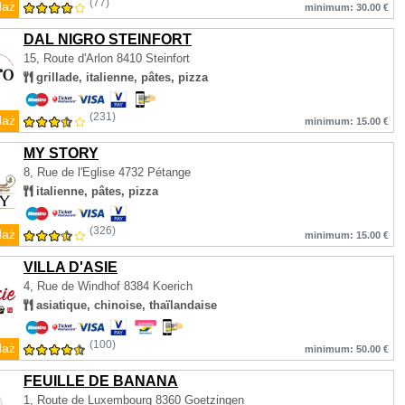
(77)
daż
minimum: 30.00 €
DAL NIGRO STEINFORT
15, Route d'Arlon
8410 Steinfort
grillade, italienne, pâtes, pizza
(231)
daż
minimum: 15.00 €
MY STORY
8, Rue de l'Eglise
4732 Pétange
italienne, pâtes, pizza
(326)
daż
minimum: 15.00 €
VILLA D'ASIE
4, Rue de Windhof
8384 Koerich
asiatique, chinoise, thaïlandaise
(100)
daż
minimum: 50.00 €
FEUILLE DE BANANA
1, Route de Luxembourg
8360 Goetzingen