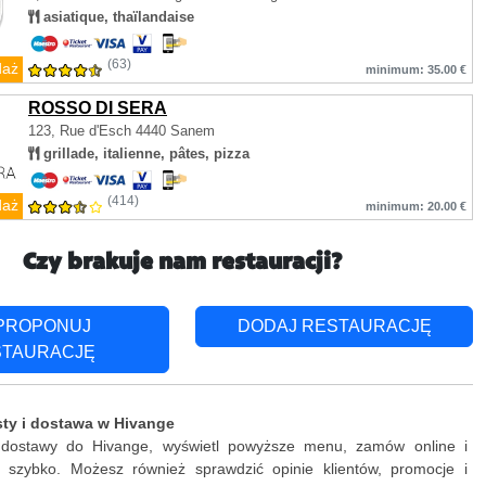
asiatique, thaïlandaise
(63)
daż
minimum: 35.00 €
ROSSO DI SERA
123, Rue d'Esch
4440 Sanem
grillade, italienne, pâtes, pizza
(414)
daż
minimum: 20.00 €
Czy brakuje nam restauracji?
PROPONUJ
DODAJ RESTAURACJĘ
STAURACJĘ
sty i dostawa w Hivange
 dostawy do Hivange, wyświetl powyższe menu, zamów online i
ki szybko. Możesz również sprawdzić opinie klientów, promocje i