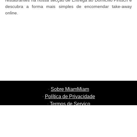
restaurantes na nossa secção de Entrega ao Domicílio Pintsch e
descubra a forma mais simples de encomendar take-away
online.
·
Sobre MiamMiam
·
Política de Privacidade
·
Termos de Serviço
·
MiamMiam Empregos
·
Adicione o seu Restaurante
·
Indique Amigos
·
Lista de todas as Cidades