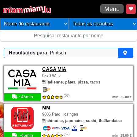
Menu
Resultados para:
Pintsch
CASA MIA
9570 Wiltz
italienne, pâtes, pizza, tacos
(37)
~45min
min: 35.00 €
MM
9806 Parc Hosingen
chinoise, japonaise, sushi, thaïlandaise
(52)
~45min
min: 25.00 €