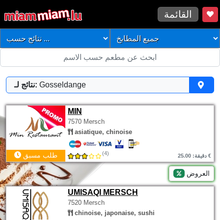
القائمة
Gosseldange
نتائج لـ:
MIN
7570 Mersch
asiatique, chinoise
(4)
طلب مسبق
دقيقة: 25.00 €
العروض
UMISAQI MERSCH
7520 Mersch
chinoise, japonaise, sushi