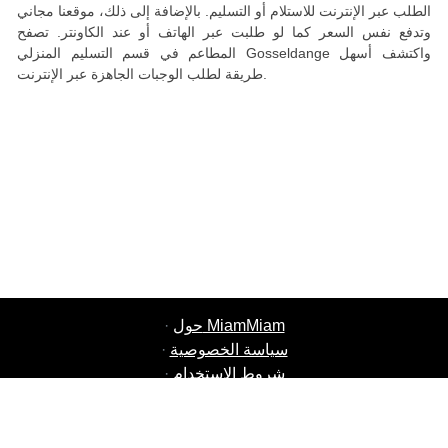
الطلب عبر الإنترنت للاستلام أو التسليم. بالإضافة إلى ذلك، موقعنا مجاني
وتدفع نفس السعر كما لو طلبت عبر الهاتف أو عند الكاونتر. تصفح
المطاعم في قسم التسليم المنزلي Gosseldange واكتشف أسهل
طريقة لطلب الوجبات الجاهزة عبر الإنترنت.
حول MiamMiam
·
سياسة الخصوصية
·
شروط الاستخدام
·
وظائف MiamMiam
·
أضف مطعمك
·
إحالة صديق
·