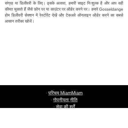
संग्रह या डिलीवरी के लिए। इसके अलावा, हमारी साइट निःशुल्क है और आप वही
कीमत चुकाते हैं जैसे फ़ोन पर या काउंटर पर ऑर्डर करने पर। हमारे Gosseldange
होम डिलीवरी सेक्शन में रेस्टोरेंट देखें और टेकअवे ऑनलाइन ऑर्डर करने का सबसे
आसान तरीका खोजें।
·
परिचय MiamMiam
·
गोपनीयता नीति
·
सेवा की शर्तें
·
MiamMiam नौकरियाँ
·
अपना रेस्टोरेंट जोड़ें
·
दोस्तों को संदर्भित करें