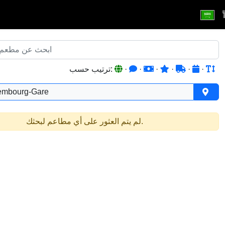
·
·
·
·
·
·
ترتيب حسب:
embourg-Gare
لم يتم العثور على أي مطاعم لبحثك.