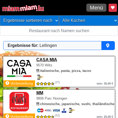
Menü
Ergebnisse für:
Lellingen
CASA MIA
9570 Wiltz
italienische, pasta, pizza, tacos
(37)
Vorbestellung
min: 35.00 €
MM
9806 Parc Hosingen
chinesische, japanische, sushi, thailändische
(52)
Vorbestellung
min: 25.00 €