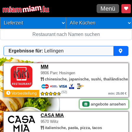
Menü
Ergebnisse für:
Lellingen
MM
9806 Parc Hosingen
chinesische, japanische, sushi, thailändische
(52)
Vorbestellung
min: 25.00 €
angebote ansehen
CASA MIA
9570 Wiltz
italienische, pasta, pizza, tacos