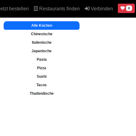
etzt bestellen
Restaurants finden
Verbinden
0
Alle Küchen
Chinesische
Italienische
Japanische
Pasta
Pizza
Sushi
Tacos
Thailändische