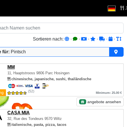
J
Sortieren nach:
·
·
·
·
·
·
 für:
Pintsch
MM
11, Haaptstrooss
9806 Parc Hosingen
chinesische, japanische, sushi, thailändische
(52)
ng
Minimum: 25.00 €
angebote ansehen
CASA MIA
32, Rue des Tondeurs
9570 Wiltz
italienische, pasta, pizza, tacos