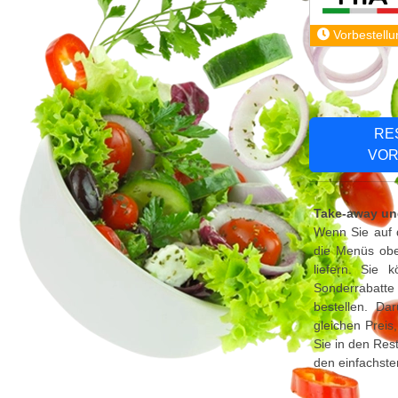
Vorbestellu
RE
VOR
Take-away und
Wenn Sie auf d
die Menüs oben
liefern. Sie
Sonderrabatte
bestellen. Da
gleichen Preis
Sie in den Res
den einfachste