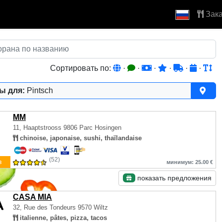
Зака
Сортировать по:
·
·
·
·
·
·
ы для:
Pintsch
MM
11, Haaptstrooss
9806 Parc Hosingen
chinoise, japonaise, sushi, thaïlandaise
(52)
з
минимум: 25.00 €
показать предложения
CASA MIA
32, Rue des Tondeurs
9570 Wiltz
italienne, pâtes, pizza, tacos