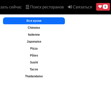
зать сейчас
Поиск ресторанов
Связаться
0
Вся кухня
Chinoise
Italienne
Japonaise
Pizza
Pâtes
Sushi
Tacos
Thaïlandaise