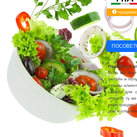
предзака
ПОСОВЕТ
Навынос и до
Если вы ищет
онлайн и полу
отзывы клиент
онлайн для с
платите ту же
регистрации.
дом и откройт