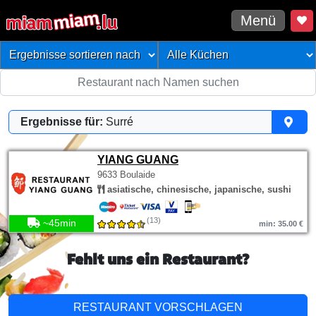
Menü
Ergebnisse für:
Surré
YIANG GUANG
9633 Boulaide
asiatische, chinesische, japanische, sushi
(13)
~45min
min: 35.00 €
Fehlt uns ein Restaurant?
RESTAURANT VORSCHLAGEN