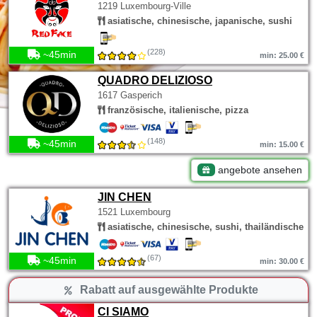
1219 Luxembourg-Ville
asiatische, chinesische, japanische, sushi
(228)
~45min
min: 25.00 €
QUADRO DELIZIOSO
1617 Gasperich
französische, italienische, pizza
(148)
~45min
min: 15.00 €
angebote ansehen
JIN CHEN
1521 Luxembourg
asiatische, chinesische, sushi, thailändische
(67)
~45min
min: 30.00 €
Rabatt auf ausgewählte Produkte
CI SIAMO