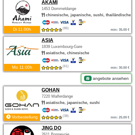
AKAMI
1453 Dommeldange
chinesische, japanische, sushi, thailändische
(86)
Di 11:00h
min: 35.00 €
ASIA
1839 Luxembourg-Gare
asiatische, chinesische
(61)
Mo 11:00h
min: 30.00 €
angebote ansehen
GOHAN
7220 Walferdange
asiatische, japanische, sushi
(38)
Vorbestellung
min: 25.00 €
JING DO
2611 Bonnevoie