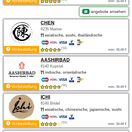
Vorbestellung
min: 35.00 €
angebote ansehen
CHEN
8235 Mamer
asiatische, sushi, thailändische
(56)
Vorbestellung
min: 35.00 €
AASHIRBAD
8140 Kopstal
indische, orientalische
(96)
Vorbestellung
min: 30.00 €
ICHI
8140 Bridel
asiatische, chinesische, japanische, sushi
(59)
Vorbestellung
min: 30.00 €