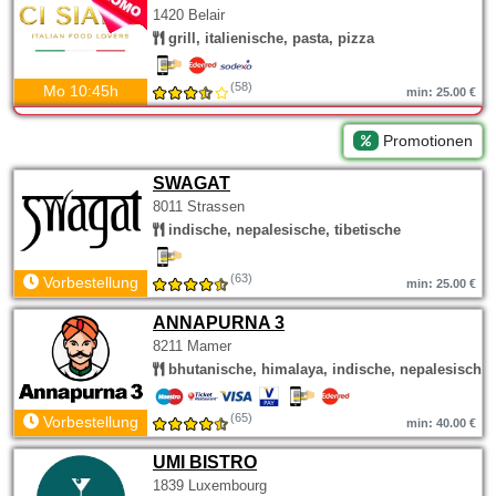
1420 Belair
grill, italienische, pasta, pizza
(58)
Mo 10:45h
min: 25.00 €
Promotionen
SWAGAT
8011 Strassen
indische, nepalesische, tibetische
(63)
Vorbestellung
min: 25.00 €
ANNAPURNA 3
8211 Mamer
bhutanische, himalaya, indische, nepalesische
(65)
Vorbestellung
min: 40.00 €
UMI BISTRO
1839 Luxembourg