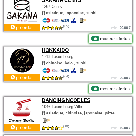
SAKANA CENTS
1267 Cents
asiatique, japonaise, sushi
(65)
preorden
min: 20.00 €
mostrar ofertas
HOKKAIDO
1713 Luxembourg
chinoise, halal, sushi
(64)
preorden
min: 20.00 €
mostrar ofertas
DANCING NOODLES
1946 Luxembourg-Ville
asiatique, chinoise, japonaise, pâtes
(19)
preorden
min: 10.00 €