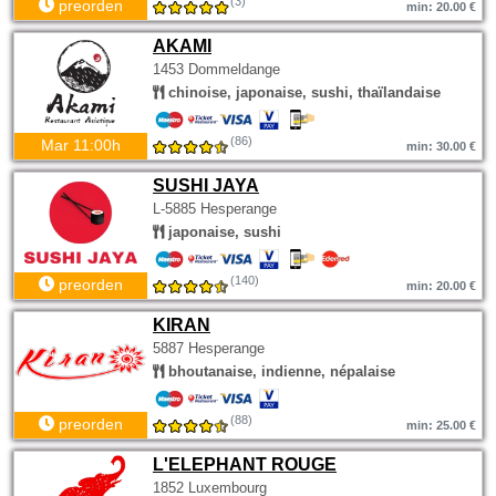
(3)
preorden
min: 20.00 €
AKAMI
1453 Dommeldange
chinoise, japonaise, sushi, thaïlandaise
(86)
Mar 11:00h
min: 30.00 €
SUSHI JAYA
L-5885 Hesperange
japonaise, sushi
(140)
preorden
min: 20.00 €
KIRAN
5887 Hesperange
bhoutanaise, indienne, népalaise
(88)
preorden
min: 25.00 €
L'ELEPHANT ROUGE
1852 Luxembourg