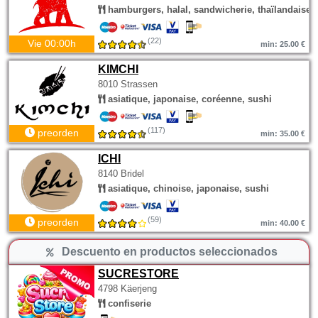
hamburgers, halal, sandwicherie, thaïlandaise
(22)
Vie 00:00h
min: 25.00 €
KIMCHI
8010 Strassen
asiatique, japonaise, coréenne, sushi
(117)
preorden
min: 35.00 €
ICHI
8140 Bridel
asiatique, chinoise, japonaise, sushi
(59)
preorden
min: 40.00 €
Descuento en productos seleccionados
SUCRESTORE
4798 Käerjeng
confiserie