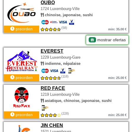
OUBO
1724 Luxembourg-Ville
chinoise, japonaise, sushi
(58)
preorden
min: 35.00 €
mostrar ofertas
EVEREST
1229 Luxembourg-Gare
indienne, népalaise
(118)
preorden
min: 25.00 €
RED FACE
1219 Luxembourg-Ville
asiatique, chinoise, japonaise, sushi
(228)
preorden
min: 25.00 €
JIN CHEN
1521 Luxembourg