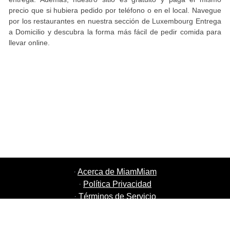
precio que si hubiera pedido por teléfono o en el local. Navegue
por los restaurantes en nuestra sección de Luxembourg Entrega
a Domicilio y descubra la forma más fácil de pedir comida para
llevar online.
·
Acerca de MiamMiam
·
Política Privacidad
·
Términos de Servicio
·
MiamMiam Empleos
·
Añada su restaurante