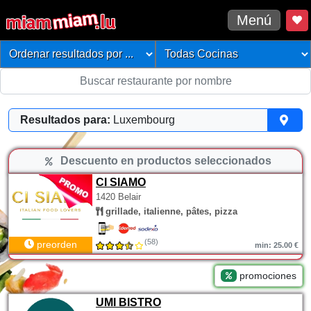
Menú
Resultados para:
Luxembourg
Descuento en productos seleccionados
CI SIAMO
1420 Belair
grillade, italienne, pâtes, pizza
(58)
preorden
min: 25.00 €
promociones
UMI BISTRO