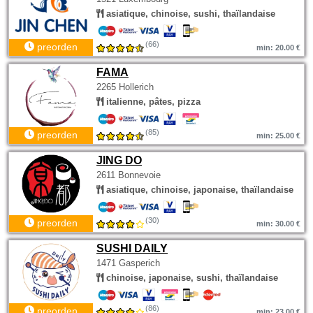
asiatique, chinoise, sushi, thaïlandaise
(66)
preorden
min: 20.00 €
FAMA
2265 Hollerich
italienne, pâtes, pizza
(85)
preorden
min: 25.00 €
JING DO
2611 Bonnevoie
asiatique, chinoise, japonaise, thaïlandaise
(30)
preorden
min: 30.00 €
SUSHI DAILY
1471 Gasperich
chinoise, japonaise, sushi, thaïlandaise
(86)
preorden
min: 23.00 €