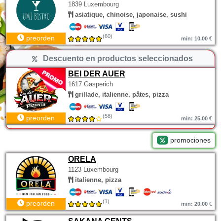
1839 Luxembourg
asiatique, chinoise, japonaise, sushi
(60)
preorden
min: 10.00 €
Descuento en productos seleccionados
BEI DER AUER
1617 Gasperich
grillade, italienne, pâtes, pizza
(58)
preorden
min: 25.00 €
promociones
ORELA
1123 Luxembourg
italienne, pizza
(1)
preorden
min: 20.00 €