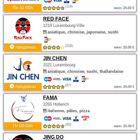
(119)
Пн 11:00h
мин: 25.00 €
RED FACE
1219 Luxembourg-Ville
asiatique, chinoise, japonaise, sushi
(228)
предзаказ
мин: 25.00 €
JIN CHEN
1521 Luxembourg
asiatique, chinoise, sushi, thaïlandaise
(67)
предзаказ
мин: 20.00 €
FAMA
2265 Hollerich
italienne, pâtes, pizza
(85)
Пт 00:00h
мин: 25.00 €
JING DO