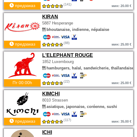
(141)
предзаказ
мин: 20.00 €
KIRAN
5887 Hesperange
bhoutanaise, indienne, népalaise
(88)
предзаказ
мин: 25.00 €
L'ELEPHANT ROUGE
1852 Luxembourg
hamburgers, halal, sandwicherie, thaïlandaise
(22)
Пт 00:00h
мин: 25.00 €
KIMCHI
8010 Strassen
asiatique, japonaise, coréenne, sushi
(117)
предзаказ
мин: 35.00 €
ICHI