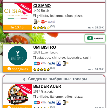
CI SIAMO
1420 Belair
grillade, italienne, pâtes, pizza
(58)
Пн 10:45h
мин: 25.00 €
акции
UMI BISTRO
1839 Luxembourg
asiatique, chinoise, japonaise, sushi
(61)
предзаказ
мин: 10.00 €
Скидка на выбранные товары
BEI DER AUER
1617 Gasperich
grillade, italienne, pâtes, pizza
(58)