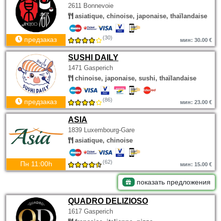
2611 Bonnevoie
asiatique, chinoise, japonaise, thaïlandaise
(30)
предзаказ
мин: 30.00 €
SUSHI DAILY
1471 Gasperich
chinoise, japonaise, sushi, thaïlandaise
(86)
предзаказ
мин: 23.00 €
ASIA
1839 Luxembourg-Gare
asiatique, chinoise
(62)
Пн 11:00h
мин: 15.00 €
показать предложения
QUADRO DELIZIOSO
1617 Gasperich