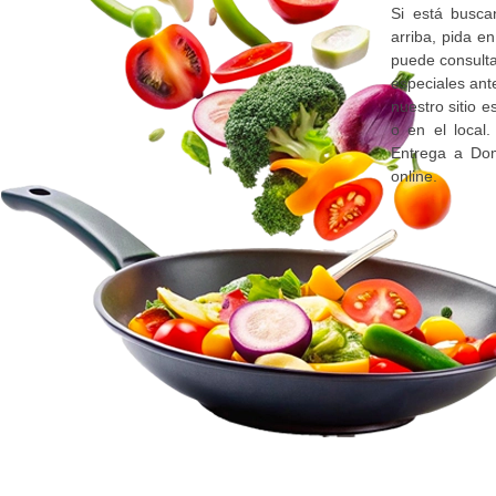
Si está busca
arriba, pida e
puede consulta
especiales ant
nuestro sitio 
o en el local
Entrega a Dom
online.