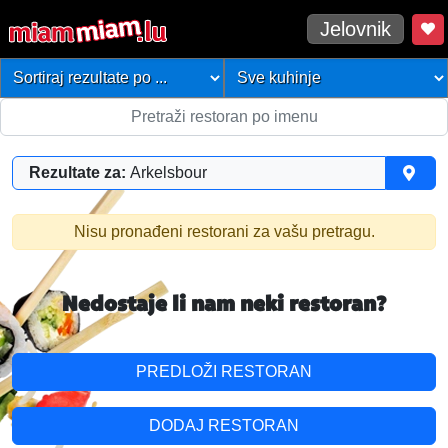
Jelovnik
Rezultate za:
Arkelsbour
Nisu pronađeni restorani za vašu pretragu.
Nedostaje li nam neki restoran?
PREDLOŽI RESTORAN
DODAJ RESTORAN