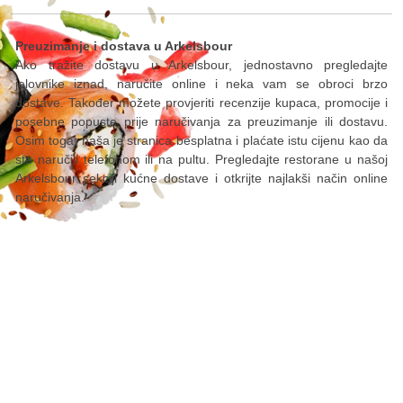
Preuzimanje i dostava u Arkelsbour
Ako tražite dostavu u Arkelsbour, jednostavno pregledajte
jelovnike iznad, naručite online i neka vam se obroci brzo
dostave. Također možete provjeriti recenzije kupaca, promocije i
posebne popuste prije naručivanja za preuzimanje ili dostavu.
Osim toga, naša je stranica besplatna i plaćate istu cijenu kao da
ste naručili telefonom ili na pultu. Pregledajte restorane u našoj
Arkelsbour sekciji kućne dostave i otkrijte najlakši način online
naručivanja.