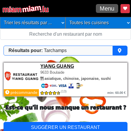
Menu
Résultats pour:
Tarchamps
YIANG GUANG
9633 Boulaide
asiatique, chinoise, japonaise, sushi
(13)
précommande
min: 60.00 €
Est-ce qu'il nous manque un restaurant ?
SUGGÉRER UN RESTAURANT