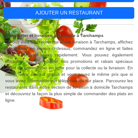
AJOUTER UN RESTAURANT
A emporter et livraison à domicile à Tarchamps
Si vous êtes à la recherche d'une livraison à Tarchamps, affichez
simplement les menus ci-dessus, commandez en ligne et faites
vous livrer vos repas rapidement. Vous pouvez également
consulter nos avis clients, nos promotions et rabais spéciaux
avant de commander en ligne pour la collecte ou la livraison. En
outre, notre site est gratuit et vous payez le même prix que si
vous aviez commandé par téléphone ou sur place. Parcourez les
restaurants dans notre section de livraison à domicile Tarchamps
et découvrez la façon la plus simple de commander des plats en
ligne.