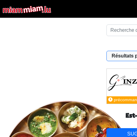
Résultats 
précomman
Est
SU