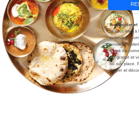
RE
A emporter et
Si vous êtes à
ci-dessus, com
pouvez égaleme
avant de comma
est gratuit et
ou sur place. 
Weyer et décou