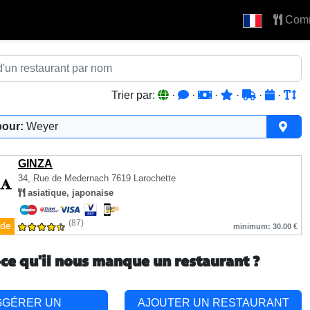
Com
Trier par:
·
·
·
·
·
·
pour:
Weyer
GINZA
34, Rue de Medernach
7619 Larochette
asiatique, japonaise
(87)
de
minimum: 30.00 €
-ce qu'il nous manque un restaurant ?
GGÉRER UN
AJOUTER UN RESTAURANT