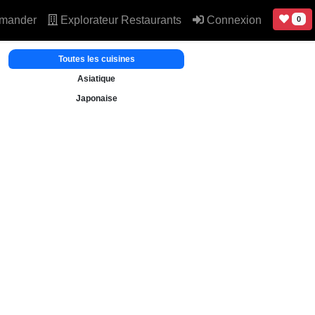
mander
Explorateur Restaurants
Connexion
0
Toutes les cuisines
Asiatique
Japonaise