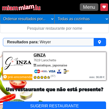
Menu
Resultados para:
Weyer
GINZA
7619 Larochette
asiatique, japonaise
(87)
pré-encomenda
min: 30.00 €
Um restaurante que não está presente?
SUGERIR RESTAURANTE