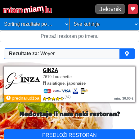
Jelovnik
Rezultate za:
Weyer
GINZA
7619 Larochette
asiatique, japonaise
(87)
prednarudžba
min: 30.00 €
Nedostaje li nam neki restoran?
PREDLOŽI RESTORAN