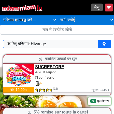
मेनू
के लिए परिणाम:
Hivange
चयनित उत्पादों पर छूट
SUCRESTORE
4798 Käerjeng
confiserie
(12)
रवि 12:00h
न्यूनतम: 15.00 €
प्रमोशन्स
5% remise sur toute la carte!