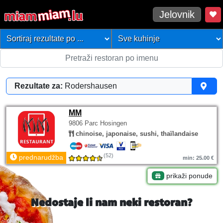
Jelovnik
Rezultate za:
Rodershausen
MM
9806 Parc Hosingen
chinoise, japonaise, sushi, thaïlandaise
(52)
prednarudžba
min: 25.00 €
prikaži ponude
Nedostaje li nam neki restoran?