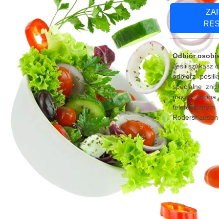
ZA
RE
Odbiór osobi
Jeśli szukasz
odbierz posił
specjalne zni
nasza strona
telefonicznym 
Rodershausen i