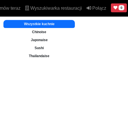
mów teraz
Wyszukiwarka restauracji
Połącz
0
Wszystkie kuchnie
Chinoise
Japonaise
Sushi
Thaïlandaise