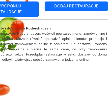
PROPONUJ
DODAJ RESTAURACJĘ
STAURACJĘ
sty i dostawa w Rodershausen
 dostawy do Rodershausen, wyświetl powyższe menu, zamów online i
ki szybko. Możesz również sprawdzić opinie klientów, promocje i
żki przed zamówieniem online z odbiorem lub dostawą. Ponadto
 jest bezpłatna i płacisz tę samą cenę, co przy zamówieniu
lub przy ladzie. Przeglądaj restauracje w sekcji dostawy do domu
 odkryj najłatwiejszy sposób zamawiania jedzenia online.