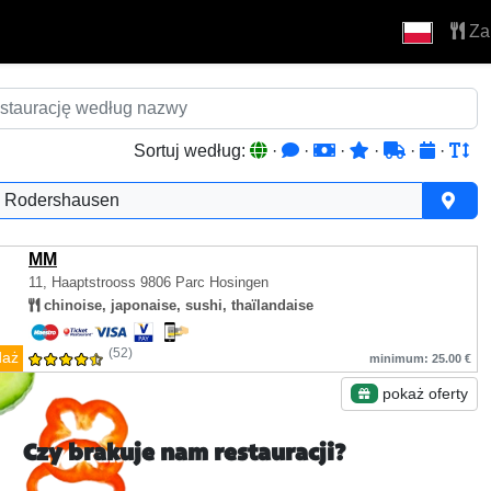
Za
Sortuj według:
·
·
·
·
·
·
Rodershausen
MM
11, Haaptstrooss
9806 Parc Hosingen
chinoise, japonaise, sushi, thaïlandaise
(52)
daż
minimum: 25.00 €
pokaż oferty
Czy brakuje nam restauracji?