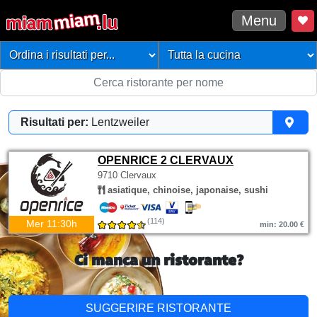
Menu
Risultati per:
Lentzweiler
OPENRICE 2 CLERVAUX
9710 Clervaux
asiatique, chinoise, japonaise, sushi
(114)
Mer 11:30h
min: 20.00 €
Ci manca un ristorante?
SUGGERIRE RISTORANTE