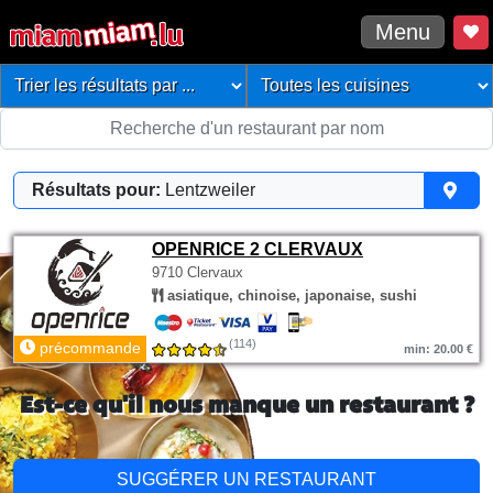
Menu
Résultats pour:
Lentzweiler
OPENRICE 2 CLERVAUX
9710 Clervaux
asiatique, chinoise, japonaise, sushi
(114)
précommande
min: 20.00 €
Est-ce qu'il nous manque un restaurant ?
SUGGÉRER UN RESTAURANT