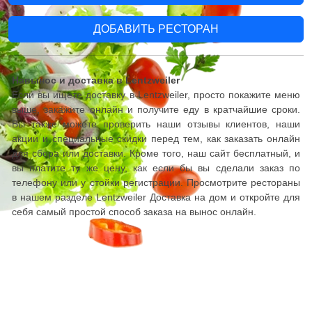
ДОБАВИТЬ РЕСТОРАН
Навынос и доставка в Lentzweiler
Если вы ищете доставку в Lentzweiler, просто покажите меню
выше, закажите онлайн и получите еду в кратчайшие сроки.
Вы также можете проверить наши отзывы клиентов, наши
акции и специальные скидки перед тем, как заказать онлайн
для сбора или доставки. Кроме того, наш сайт бесплатный, и
вы платите ту же цену, как если бы вы сделали заказ по
телефону или у стойки регистрации. Просмотрите рестораны
в нашем разделе Lentzweiler Доставка на дом и откройте для
себя самый простой способ заказа на вынос онлайн.