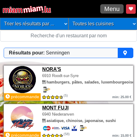
Menu
Résultats pour:
Senningen
NORA’S
6910 Roodt-sur-Syre
hamburgers, pâtes, salades, luxembourgeoise
(5)
précommande
min: 25.00 €
MONT FUJI
6940 Niederanven
asiatique, chinoise, japonaise, sushi
(58)
précommande
min: 15.00 €