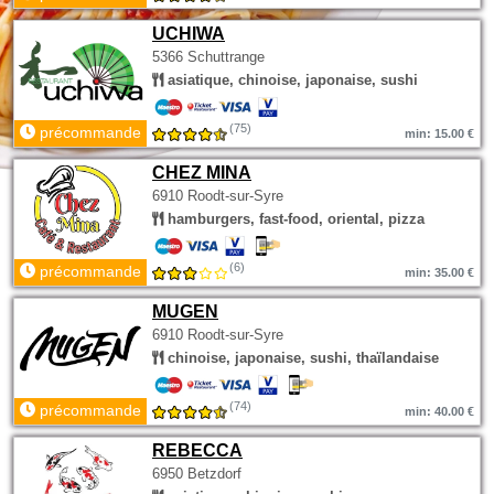
UCHIWA
5366 Schuttrange
asiatique, chinoise, japonaise, sushi
(75)
précommande
min: 15.00 €
CHEZ MINA
6910 Roodt-sur-Syre
hamburgers, fast-food, oriental, pizza
(6)
précommande
min: 35.00 €
MUGEN
6910 Roodt-sur-Syre
chinoise, japonaise, sushi, thaïlandaise
(74)
précommande
min: 40.00 €
REBECCA
6950 Betzdorf