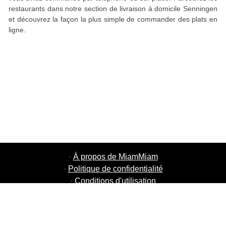
restaurants dans notre section de livraison à domicile Senningen
et découvrez la façon la plus simple de commander des plats en
ligne.
·
À propos de MiamMiam
·
Politique de confidentialité
·
Conditions d'utilisation
·
MiamMiam Jobs
·
Ajouter votre restaurant
·
Parrainage d'amis