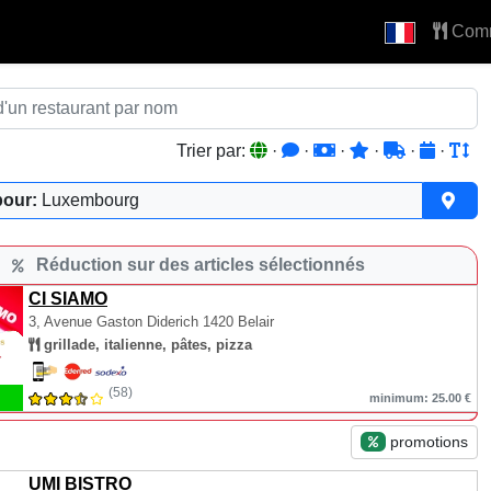
Com
Trier par:
·
·
·
·
·
·
pour:
Luxembourg
Réduction sur des articles sélectionnés
CI SIAMO
3, Avenue Gaston Diderich
1420 Belair
grillade, italienne, pâtes, pizza
(58)
minimum: 25.00 €
promotions
UMI BISTRO