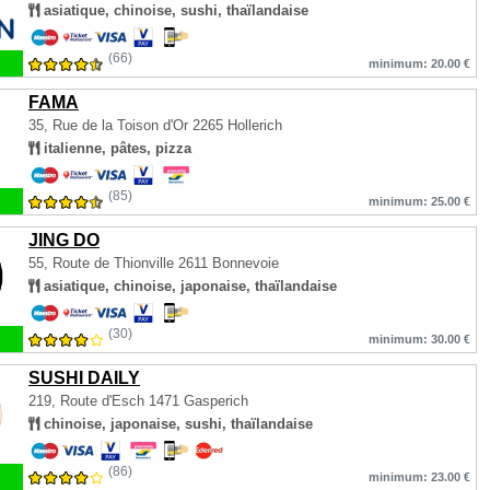
asiatique, chinoise, sushi, thaïlandaise
(66)
minimum: 20.00 €
FAMA
35, Rue de la Toison d'Or
2265 Hollerich
italienne, pâtes, pizza
(85)
minimum: 25.00 €
JING DO
55, Route de Thionville
2611 Bonnevoie
asiatique, chinoise, japonaise, thaïlandaise
(30)
minimum: 30.00 €
SUSHI DAILY
219, Route d'Esch
1471 Gasperich
chinoise, japonaise, sushi, thaïlandaise
(86)
minimum: 23.00 €