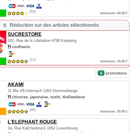
(59)
minimum: 40.00 €
Réduction sur des articles sélectionnés
SUCRESTORE
102, Rue de la Libération
4798 Käerjeng
confiserie
(12)
minimum: 15.00 €
promotions
AKAMI
11 Rte d'Echternach
1453 Dommeldange
chinoise, japonaise, sushi, thaïlandaise
(86)
minimum: 30.00 €
L'ELEPHANT ROUGE
2a, Rue Kalchesbruck
1852 Luxembourg