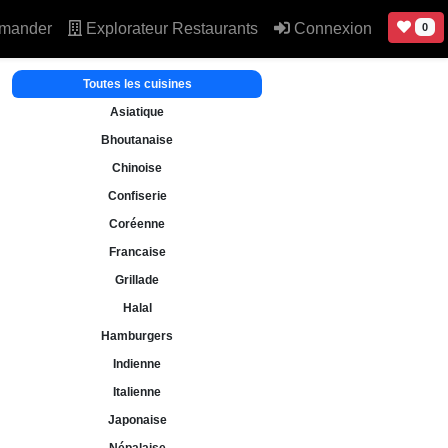
mander
Explorateur Restaurants
Connexion
0
Toutes les cuisines
Asiatique
Bhoutanaise
Chinoise
Confiserie
Coréenne
Francaise
Grillade
Halal
Hamburgers
Indienne
Italienne
Japonaise