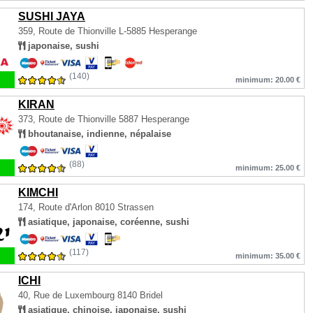
SUSHI JAYA
359, Route de Thionville
L-5885 Hesperange
japonaise, sushi
(140)
minimum: 20.00 €
KIRAN
373, Route de Thionville
5887 Hesperange
bhoutanaise, indienne, népalaise
(88)
minimum: 25.00 €
KIMCHI
174, Route d'Arlon
8010 Strassen
asiatique, japonaise, coréenne, sushi
(117)
minimum: 35.00 €
ICHI
40, Rue de Luxembourg
8140 Bridel
asiatique, chinoise, japonaise, sushi