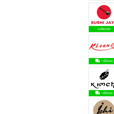
collecter
~45min
~45min