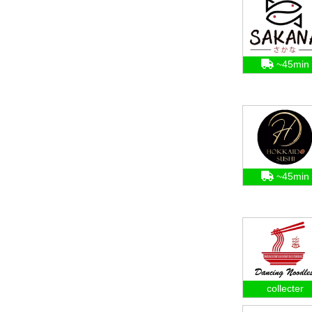
~45min
~45min
collecter