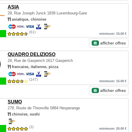
ASIA
29, Rue Joseph Junck
1839 Luxembourg-Gare
asiatique, chinoise
(61)
minimum: 15.00 €
afficher offres
QUADRO DELIZIOSO
24, Rue de Gasperich
1617 Gasperich
francaise, italienne, pizza
(147)
minimum: 15.00 €
afficher offres
SUMO
278, Route de Thionville
5884 Hesperange
chinoise, sushi
(3)
minimum: 20.00 €