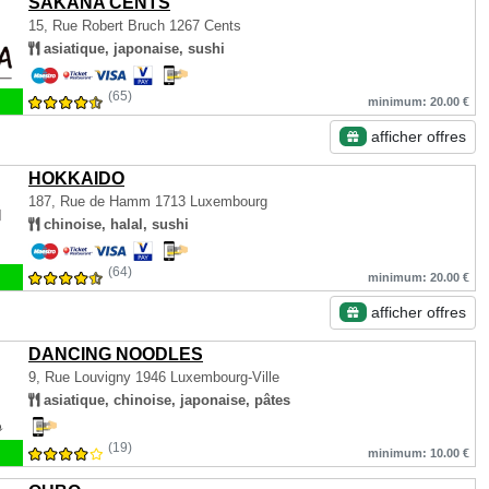
SAKANA CENTS
15, Rue Robert Bruch
1267 Cents
asiatique, japonaise, sushi
(65)
minimum: 20.00 €
afficher offres
HOKKAIDO
187, Rue de Hamm
1713 Luxembourg
chinoise, halal, sushi
(64)
minimum: 20.00 €
afficher offres
DANCING NOODLES
9, Rue Louvigny
1946 Luxembourg-Ville
asiatique, chinoise, japonaise, pâtes
(19)
minimum: 10.00 €