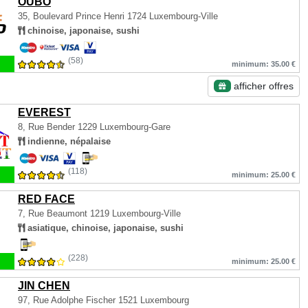
OUBO
35, Boulevard Prince Henri
1724 Luxembourg-Ville
chinoise, japonaise, sushi
(58)
minimum: 35.00 €
afficher offres
EVEREST
8, Rue Bender
1229 Luxembourg-Gare
indienne, népalaise
(118)
minimum: 25.00 €
RED FACE
7, Rue Beaumont
1219 Luxembourg-Ville
asiatique, chinoise, japonaise, sushi
(228)
minimum: 25.00 €
JIN CHEN
97, Rue Adolphe Fischer
1521 Luxembourg