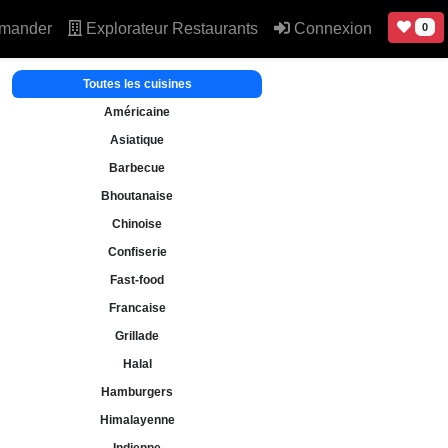
mander
Explorateur Restaurants
Connexion
0
Toutes les cuisines
Américaine
Asiatique
Barbecue
Bhoutanaise
Chinoise
Confiserie
Fast-food
Francaise
Grillade
Halal
Hamburgers
Himalayenne