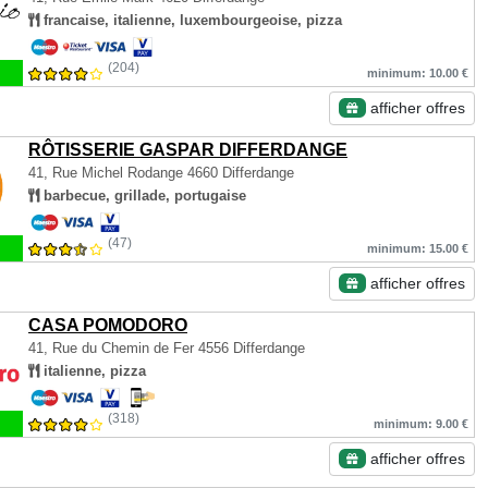
francaise, italienne, luxembourgeoise, pizza
(204)
minimum: 10.00 €
afficher offres
RÔTISSERIE GASPAR DIFFERDANGE
41, Rue Michel Rodange
4660 Differdange
barbecue, grillade, portugaise
(47)
minimum: 15.00 €
afficher offres
CASA POMODORO
41, Rue du Chemin de Fer
4556 Differdange
italienne, pizza
(318)
minimum: 9.00 €
afficher offres