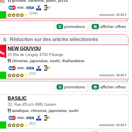
grillade, italienne, pâtes, pizza
(194)
minimum: 25.00 €
promotions
afficher offres
Réduction sur des articles sélectionnés
NEW GOUVOU
23 Rte de Longwy
4750 Pétange
chinoise, japonaise, sushi, thaïlandaise
(70)
minimum: 30.00 €
promotions
afficher offres
BASILIC
33, Rue d'Esch
4985 Sanem
asiatique, chinoise, japonaise, sushi
(92)
minimum: 20.00 €