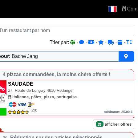
Com
Trier par:
·
·
·
·
·
·
pour:
Bache Jang
4 pizzas commandées, la moins chère offerte !
SAUDADE
27, Route de Longwy
4830 Rodange
italienne, pâtes, pizza, portugaise
(20)
minimum: 35.00 €
afficher offres
Réduction sur des articles sélectionnés