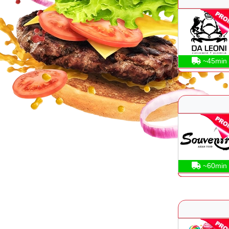
~45min
~60min