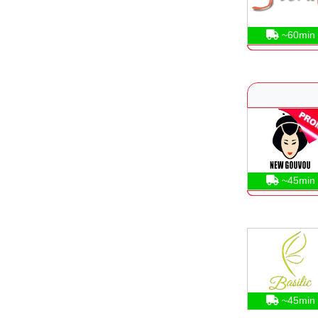
~60min
~45min
~45min