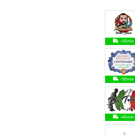
~45min
~90min
~45min