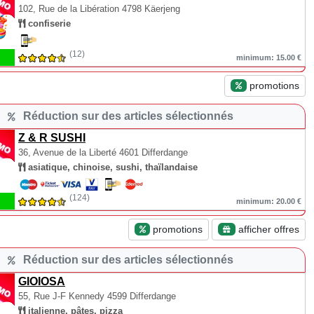
102, Rue de la Libération
4798 Käerjeng
confiserie
(12)
minimum: 15.00 €
promotions
Réduction sur des articles sélectionnés
Z & R SUSHI
36, Avenue de la Liberté
4601 Differdange
asiatique, chinoise, sushi, thaïlandaise
(124)
minimum: 20.00 €
promotions
afficher offres
Réduction sur des articles sélectionnés
GIOIOSA
55, Rue J-F Kennedy
4599 Differdange
italienne, pâtes, pizza