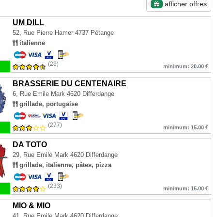
afficher offres
UM DILL
52, Rue Pierre Hamer
4737 Pétange
italienne
(26)
minimum: 20.00 €
BRASSERIE DU CENTENAIRE
6, Rue Emile Mark
4620 Differdange
grillade, portugaise
(277)
minimum: 15.00 €
DA TOTO
29, Rue Emile Mark
4620 Differdange
grillade, italienne, pâtes, pizza
(233)
minimum: 15.00 €
MIO & MIO
41, Rue Emile Mark
4620 Differdange