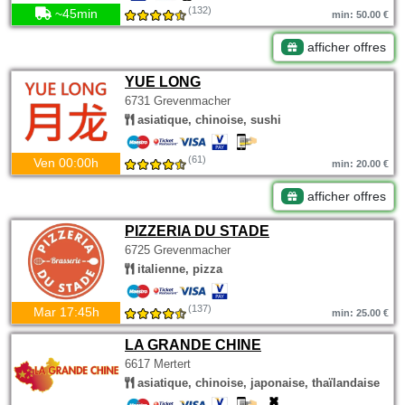
(132)
~45min
min: 50.00 €
afficher offres
YUE LONG
6731 Grevenmacher
asiatique, chinoise, sushi
(61)
Ven 00:00h
min: 20.00 €
afficher offres
PIZZERIA DU STADE
6725 Grevenmacher
italienne, pizza
(137)
Mar 17:45h
min: 25.00 €
LA GRANDE CHINE
6617 Mertert
asiatique, chinoise, japonaise, thaïlandaise