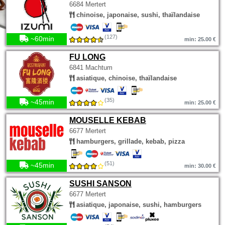
6684 Mertert
chinoise, japonaise, sushi, thaïlandaise
(127)
~60min
min: 25.00 €
FU LONG
6841 Machtum
asiatique, chinoise, thaïlandaise
(35)
~45min
min: 25.00 €
MOUSELLE KEBAB
6677 Mertert
hamburgers, grillade, kebab, pizza
(51)
~45min
min: 30.00 €
SUSHI SANSON
6677 Mertert
asiatique, japonaise, sushi, hamburgers