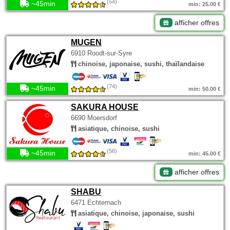
(54)
~45min
min: 25.00 €
afficher offres
MUGEN
6910 Roodt-sur-Syre
chinoise, japonaise, sushi, thaïlandaise
(74)
~45min
min: 50.00 €
SAKURA HOUSE
6690 Moersdorf
asiatique, chinoise, sushi
(56)
~45min
min: 45.00 €
afficher offres
SHABU
6471 Echternach
asiatique, chinoise, japonaise, sushi