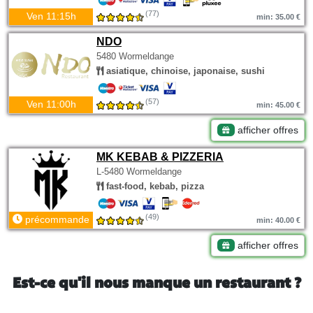
(77)
Ven 11:15h
min: 35.00 €
NDO
5480 Wormeldange
asiatique, chinoise, japonaise, sushi
(57)
Ven 11:00h
min: 45.00 €
afficher offres
MK KEBAB & PIZZERIA
L-5480 Wormeldange
fast-food, kebab, pizza
(49)
précommande
min: 40.00 €
afficher offres
Est-ce qu'il nous manque un restaurant ?