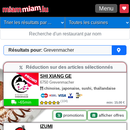
Menu
Résultats pour:
Grevenmacher
Réduction sur des articles sélectionnés
SHI XIANG GE
6750 Grevenmacher
chinoise, japonaise, sushi, thaïlandaise
(104)
~65min
min: 15.00 €
promotions
afficher offres
IZUMI