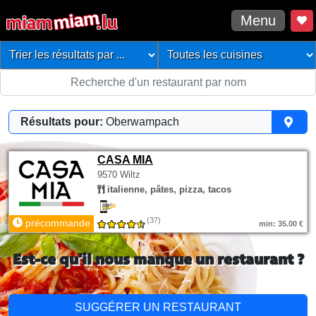
Menu
Résultats pour:
Oberwampach
CASA MIA
9570 Wiltz
italienne, pâtes, pizza, tacos
(37)
précommande
min: 35.00 €
Est-ce qu'il nous manque un restaurant ?
SUGGÉRER UN RESTAURANT