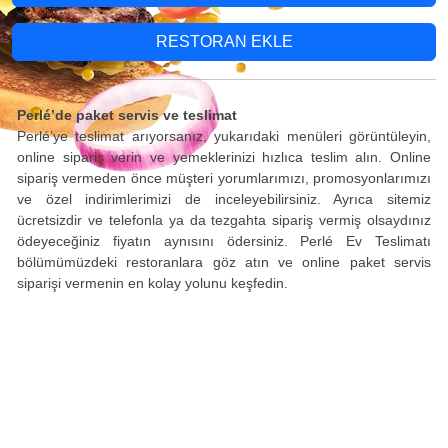
RESTORAN EKLE
Perlé’de paket servis ve teslimat
Perlé’ye teslimat arıyorsanız, yukarıdaki menüleri görüntüleyin,
online sipariş verin ve yemeklerinizi hızlıca teslim alın. Online
sipariş vermeden önce müşteri yorumlarımızı, promosyonlarımızı
ve özel indirimlerimizi de inceleyebilirsiniz. Ayrıca sitemiz
ücretsizdir ve telefonla ya da tezgahta sipariş vermiş olsaydınız
ödeyeceğiniz fiyatın aynısını ödersiniz. Perlé Ev Teslimatı
bölümümüzdeki restoranlara göz atın ve online paket servis
siparişi vermenin en kolay yolunu keşfedin.