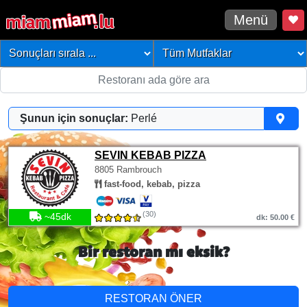
Menü
Şunun için sonuçlar:
Perlé
SEVIN KEBAB PIZZA
8805 Rambrouch
fast-food, kebab, pizza
(30)
~45dk
dk: 50.00 €
Bir restoran mı eksik?
RESTORAN ÖNER