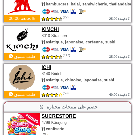
hamburgers, halal, sandwicherie, thaïlandaise
(22)
الجمعة 00:00h
دقيقة: 25.00 €
KIMCHI
8010 Strassen
asiatique, japonaise, coréenne, sushi
(117)
طلب مسبق
دقيقة: 35.00 €
ICHI
8140 Bridel
asiatique, chinoise, japonaise, sushi
(59)
طلب مسبق
دقيقة: 40.00 €
خصم على منتجات مختارة
SUCRESTORE
4798 Käerjeng
confiserie