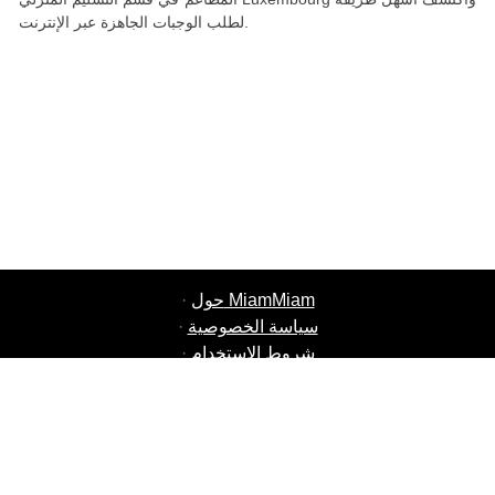
لطلب الوجبات الجاهزة عبر الإنترنت.
حول MiamMiam
·
سياسة الخصوصية
·
شروط الاستخدام
·
وظائف MiamMiam
·
أضف مطعمك
·
إحالة صديق
·
قائمة جميع المدن
·
·
دردشة الدعم